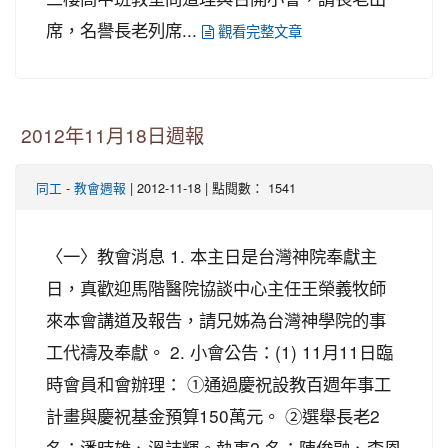
席，名譽長老列席...
觀看完整文章
2012年11月18日週報
-
| 2012-11-18 | 點閱數： 1541
同工
教會週報
〈一〉教會消息 1. 本主日是台灣神院奉獻主
日，真歡迎馬階醫院協談中心主任王榮義牧師
來本會講道及報告，請兄姊為台灣神學院的事
工代禱及奉獻。 2. 小會公告：(1) 11月11日臨
時會員和會辦理： ①通過慶祝設教百週年事工
計畫與慶祝基金預算150萬元。 ②選舉長老2
名：潘時雄、溫誌輝。執事2 名：陳俊融、李恩