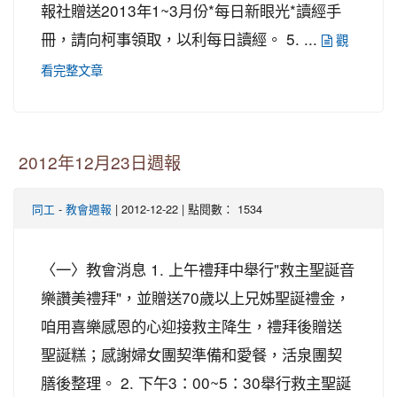
報社贈送2013年1~3月份*每日新眼光*讀經手
冊，請向柯事領取，以利每日讀經。 5. ...
觀
看完整文章
2012年12月23日週報
-
| 2012-12-22 | 點閱數： 1534
同工
教會週報
〈一〉教會消息 1. 上午禮拜中舉行"救主聖誕音
樂讚美禮拜"，並贈送70歲以上兄姊聖誕禮金，
咱用喜樂感恩的心迎接救主降生，禮拜後贈送
聖誕糕；感謝婦女團契準備和愛餐，活泉團契
膳後整理。 2. 下午3：00~5：30舉行救主聖誕