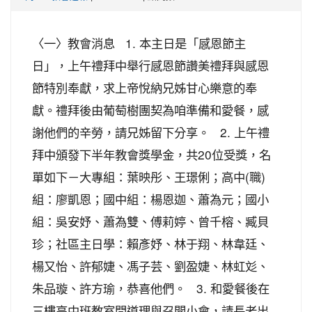
〈一〉教會消息 1. 本主日是「感恩節主
日」，上午禮拜中舉行感恩節讚美禮拜與感恩
節特別奉獻，求上帝悅納兄姊甘心樂意的奉
獻。禮拜後由葡萄樹團契為咱準備和愛餐，感
謝他們的辛勞，請兄姊留下分享。 2. 上午禮
拜中頒發下半年教會獎學金，共20位受獎，名
單如下－大專組：葉映彤、王璟俐；高中(職)
組：廖凱恩；國中組：楊恩迦、蕭為元；國小
組：吳安妤、蕭為雙、傅莉婷、曾千榕、臧貝
珍；社區主日學：賴彥妤、林于翔、林韋廷、
楊又怡、許郁婕、馮子芸、劉盈婕、林虹彣、
朱品璇、許方瑜，恭喜他們。 3. 和愛餐後在
三樓高中班教室問道理與召開小會，請長老出