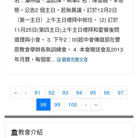
慈。公告2 個主日，若無異議，訂於12月2日
（第一主日）上午主日禮拜中就任。 (2) 訂於
11月25日(第四主日)上午主日禮拜和愛餐後問
道理與小會。 3. 下午2：00起中會傳道部在豐
原教會舉辦長執訓練會。 4. 本會贈送會友2013
年月曆，每個家...
觀看完整文章
«
‹
91
92
93
94
95
96
97
(current)
98
99
100
›
»
教會介紹