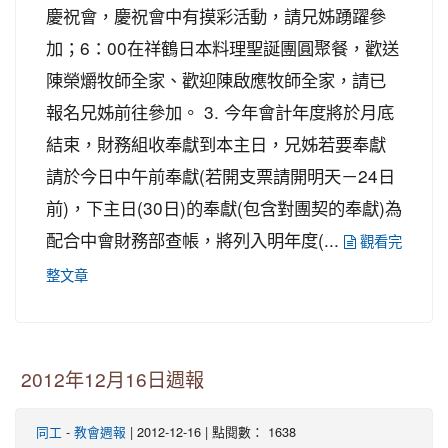
慶祝會，慶祝會中有摸彩活動，請兄姊踴躍參
加；6：00在祥鶴日本料理聖誕團圓聚餐，歡送
陳榮爝牧師全家、歡迎陳啟應牧師全家，請已
報名兄姊前往參加。 3. 今年會計年度將於月底
結束，財務組收奉獻到本主日，兄姊若要奉獻
請於今日中午前奉獻(若開支票請開明天－24日
前)，下主日(30日)的奉獻(包含對團契的奉獻)為
配合中會財務部查帳，將列入明年度(...
觀看完
整文章
2012年12月16日週報
-
| 2012-12-16 | 點閱數： 1638
同工
教會週報