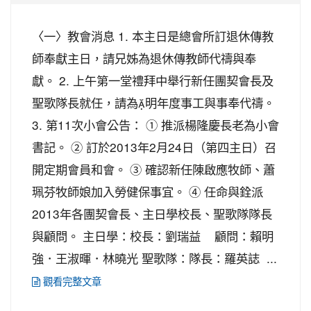
〈一〉教會消息 1. 本主日是總會所訂退休傳教
師奉獻主日，請兄姊為退休傳教師代禱與奉
獻。 2. 上午第一堂禮拜中舉行新任團契會長及
聖歌隊長就任，請為明年度事工與事奉代禱。
3. 第11次小會公告： ① 推派楊隆慶長老為小會
書記。 ② 訂於2013年2月24日（第四主日）召
開定期會員和會。 ③ 確認新任陳啟應牧師、蕭
珮芬牧師娘加入勞健保事宜。 ④ 任命與銓派
2013年各團契會長、主日學校長、聖歌隊隊長
與顧問。 主日學：校長：劉瑞益 顧問：賴明
強．王淑暉．林曉光 聖歌隊：隊長：羅英誌 ...
觀看完整文章