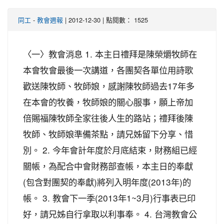
-
| 2012-12-30 | 點閱數： 1525
同工
教會週報
〈一〉教會消息 1. 本主日禮拜是陳榮爝牧師在
本會牧會最後一次講道，各團契各單位用詩歌
歡送陳牧師、牧師娘，感謝陳牧師過去17年多
在本會的牧養，牧師娘的關心服事，願上帝加
倍賜福陳牧師全家往後人生的路站；禮拜後陳
牧師、牧師娘準備茶點，請兄姊留下分享、惜
別。 2. 今年會計年度於月底結束，財務組已經
關帳，為配合中會財務部查帳，本主日的奉獻
(包含對團契的奉獻)將列入明年度(2013年)的
帳。 3. 教會下一季(2013年1~3月)行事表已印
好，請兄姊自行拿取以利事奉。 4. 台灣教會公