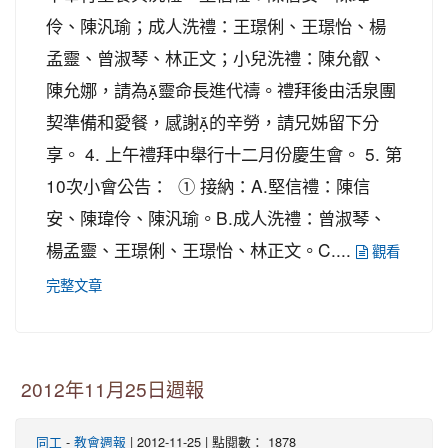
伶、陳汎瑜；成人洗禮：王璟俐、王璟怡、楊
孟靈、曾淑琴、林正文；小兒洗禮：陳允叡、
陳允娜，請為靈命長進代禱。禮拜後由活泉團
契準備和愛餐，感謝的辛勞，請兄姊留下分
享。 4. 上午禮拜中舉行十二月份慶生會。 5. 第
10次小會公告： ① 接納：A.堅信禮：陳信
安、陳瑋伶、陳汎瑜。B.成人洗禮：曾淑琴、
楊孟靈、王璟俐、王璟怡、林正文。C....
觀看
完整文章
2012年11月25日週報
-
| 2012-11-25 | 點閱數： 1878
同工
教會週報