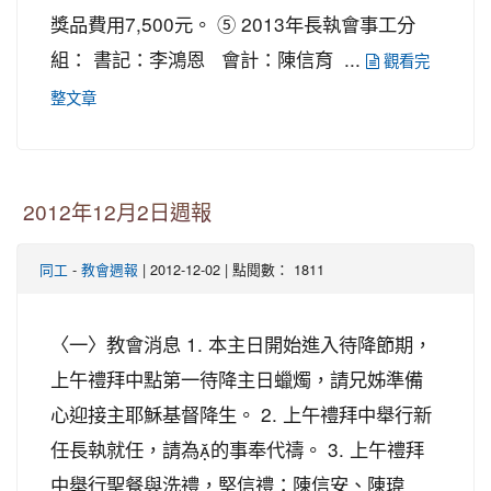
獎品費用7,500元。 ⑤ 2013年長執會事工分
組： 書記：李鴻恩 會計：陳信育 ...
觀看完
整文章
2012年12月2日週報
-
| 2012-12-02 | 點閱數： 1811
同工
教會週報
〈一〉教會消息 1. 本主日開始進入待降節期，
上午禮拜中點第一待降主日蠟燭，請兄姊準備
心迎接主耶穌基督降生。 2. 上午禮拜中舉行新
任長執就任，請為的事奉代禱。 3. 上午禮拜
中舉行聖餐與洗禮，堅信禮：陳信安、陳瑋