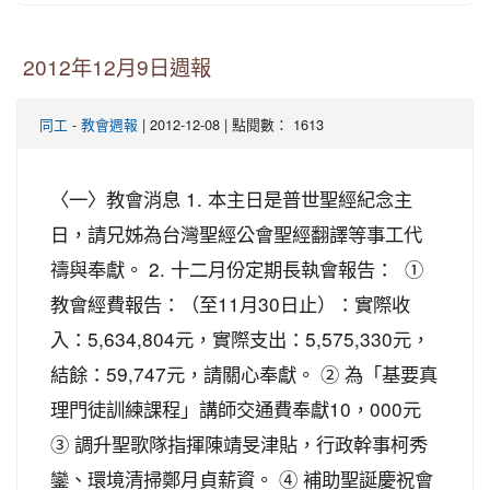
2012年12月9日週報
-
| 2012-12-08 | 點閱數： 1613
同工
教會週報
〈一〉教會消息 1. 本主日是普世聖經紀念主
日，請兄姊為台灣聖經公會聖經翻譯等事工代
禱與奉獻。 2. 十二月份定期長執會報告： ①
教會經費報告：（至11月30日止）：實際收
入：5,634,804元，實際支出：5,575,330元，
結餘：59,747元，請關心奉獻。 ② 為「基要真
理門徒訓練課程」講師交通費奉獻10，000元
③ 調升聖歌隊指揮陳靖旻津貼，行政幹事柯秀
鑾、環境清掃鄭月貞薪資。 ④ 補助聖誕慶祝會