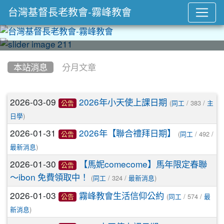
台灣基督長老教會-霧峰教會
:::
本站消息
分月文章
文章列表
2026-03-09
2026年小天使上課日期
(
/ 383 /
公告
同工
主
)
日學
2026-01-31
2026年【聯合禮拜日期】
(
/ 492 /
公告
同工
)
最新消息
2026-01-30
【馬妮comecome】馬年限定春聯
公告
～ibon 免費領取中！
(
/ 324 /
)
同工
最新消息
2026-01-03
霧峰教會生活信仰公約
(
/ 574 /
公告
同工
最
)
新消息