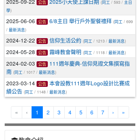
2025-09-22
2025小天使上課日期
(
/ 593 /
公告
同工
主日
)
學
2025-06-06
6/8主日 舉行戶外聖餐禮拜
(
/ 699
公告
同工
/
)
最新消息
2024-12-22
信仰生活公約
(
/ 1213 /
)
公告
同工
最新消息
2024-05-28
霧峰教會聲明
(
/ 1118 /
)
公告
同工
最新消息
2024-02-03
111週年慶典-信仰見證文集撰寫指
公告
南
(
/ 1017 /
)
同工
最新消息
2023-03-14
本會設教111週年Logo設計比賽成
公告
績公告
(
/ 1148 /
)
同工
最新消息
(current)
«
‹
1
2
3
4
5
6
7
›
»