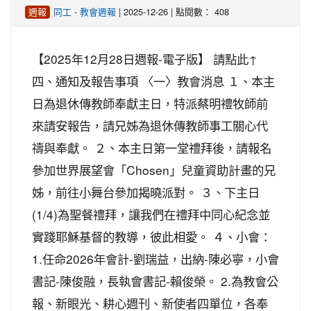
-
| 2025-12-26 | 點閱數： 408
週報
同工
教會週報
【2025年12月28日週報-電子版】 請點此↑
四、通知及報告事項 〈一〉教會消息 １、本主
日為退休傳教師奉獻主日，特派蔡明禮牧師前
來請安報告，請兄姊為退休傳教師事工關心代
禱與奉獻。 ２、本主日第一堂禮拜後，請報名
參加世界展望會「Chosen」兒童資助計畫的兄
姊，前往小舞台參加揭曉派對。 ３、下主日
(1/4)為聖餐禮拜，讓我們在禮拜中同心紀念並
實踐耶穌基督的教導，彼此相愛。 ４、小會：
1.任命2026年會計-劉瑞益，出納-陳必寧，小會
書記-陳俊融，長執會書記-賴俊榮。 2.為教會公
報、新眼光、耕心週刊、新使者四單位，各奉