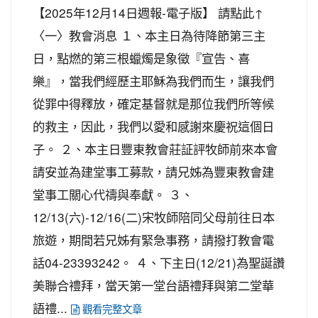
【2025年12月14日週報-電子版】 請點此↑
〈一〉教會消息 １、本主日為待降節第三主
日，點燃的第三根蠟燭是象徵『宣告、喜
樂』，當我們經歷主耶穌為我們而生，讓我們
從罪中得釋放，確定基督就是那位我們所等候
的救主，因此，我們以愛和感謝來慶祝這個日
子。 ２、本主日豐東教會莊証評牧師前來本會
請安並為建堂事工募款，請兄姊為豐東教會建
堂事工關心代禱與奉獻。 ３、
12/13(六)-12/16(二)宋牧師陪同父母前往日本
旅遊，期間若兄姊有緊急事務，請撥打教會電
話04-23393242。 ４、下主日(12/21)為聖誕讚
美聯合禮拜，當天第一堂台語禮拜與第二堂華
語禮...
觀看完整文章