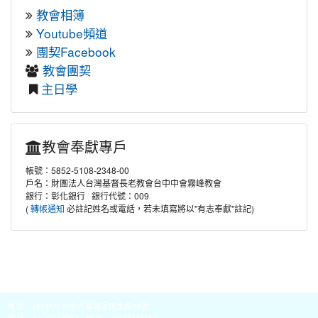
教會相簿
Youtube頻道
團契Facebook
教會團契
主日學
教會奉獻專戶
帳號：5852-5108-2348-00
戶名：財團法人台灣基督長老教會台中中會霧峰教會
銀行：彰化銀行 銀行代號：009
(
必註記姓名或電話，若未填寫將以"有志奉獻"註記)
轉帳通知
地 址：(41343) 台中市霧峰區民生路58號
電 話：04-23393242｜傳 真：04-23334819