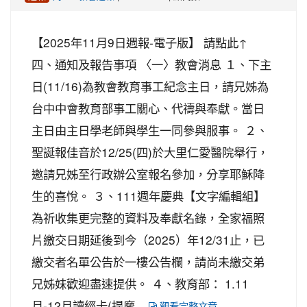
【2025年11月9日週報-電子版】 請點此↑
四、通知及報告事項 〈一〉教會消息 １、下主
日(11/16)為教會教育事工紀念主日，請兄姊為
台中中會教育部事工關心、代禱與奉獻。當日
主日由主日學老師與學生一同參與服事。 ２、
聖誕報佳音於12/25(四)於大里仁愛醫院舉行，
邀請兄姊至行政辦公室報名參加，分享耶穌降
生的喜悅。 ３、111週年慶典【文字編輯組】
為祈收集更完整的資料及奉獻名錄，全家福照
片繳交日期延後到今（2025）年12/31止，已
繳交者名單公告於一樓公告欄，請尚未繳交弟
兄姊妹歡迎盡速提供。 ４、教育部： 1.11
月-12月讀經卡(提摩...
觀看完整文章