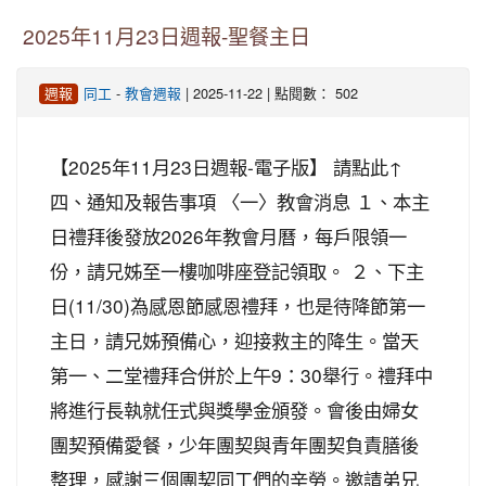
2025年11月23日週報-聖餐主日
-
| 2025-11-22 | 點閱數： 502
週報
同工
教會週報
【2025年11月23日週報-電子版】 請點此↑
四、通知及報告事項 〈一〉教會消息 １、本主
日禮拜後發放2026年教會月曆，每戶限領一
份，請兄姊至一樓咖啡座登記領取。 ２、下主
日(11/30)為感恩節感恩禮拜，也是待降節第一
主日，請兄姊預備心，迎接救主的降生。當天
第一、二堂禮拜合併於上午9：30舉行。禮拜中
將進行長執就任式與獎學金頒發。會後由婦女
團契預備愛餐，少年團契與青年團契負責膳後
整理，感謝三個團契同工們的辛勞。邀請弟兄