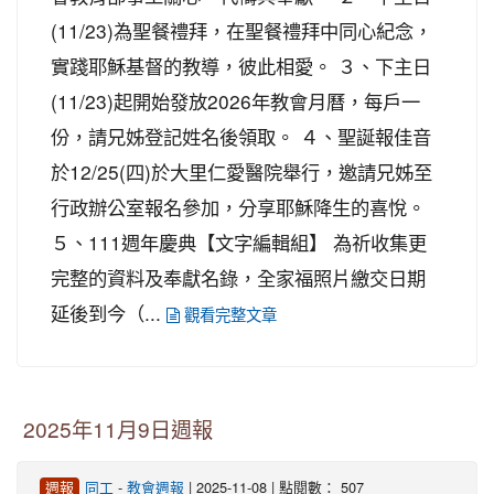
(11/23)為聖餐禮拜，在聖餐禮拜中同心紀念，
實踐耶穌基督的教導，彼此相愛。 ３、下主日
(11/23)起開始發放2026年教會月曆，每戶一
份，請兄姊登記姓名後領取。 ４、聖誕報佳音
於12/25(四)於大里仁愛醫院舉行，邀請兄姊至
行政辦公室報名參加，分享耶穌降生的喜悅。
５、111週年慶典【文字編輯組】 為祈收集更
完整的資料及奉獻名錄，全家福照片繳交日期
延後到今（...
觀看完整文章
2025年11月9日週報
-
| 2025-11-08 | 點閱數： 507
週報
同工
教會週報