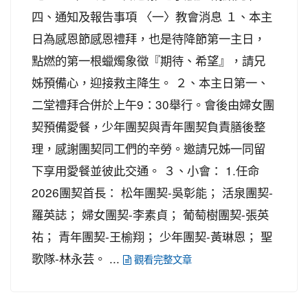
四、通知及報告事項 〈一〉教會消息 １、本主
日為感恩節感恩禮拜，也是待降節第一主日，
點燃的第一根蠟燭象徵『期待、希望』，請兄
姊預備心，迎接救主降生。 ２、本主日第一、
二堂禮拜合併於上午9：30舉行。會後由婦女團
契預備愛餐，少年團契與青年團契負責膳後整
理，感謝團契同工們的辛勞。邀請兄姊一同留
下享用愛餐並彼此交通。 ３、小會： 1.任命
2026團契首長： 松年團契-吳彰能； 活泉團契-
羅英誌； 婦女團契-李素貞； 葡萄樹團契-張英
祐； 青年團契-王榆翔； 少年團契-黃琳恩； 聖
歌隊-林永芸。 ...
觀看完整文章