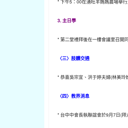
* 下午5：00在湧旺羊媽媽農場
3. 主日學
* 第二堂禮拜後在一樓會議室召開
〈三〉肢體交通
* 恭喜吳宗宜、洪于婷夫婦(林美玲
〈四〉教界消息
* 台中中會長執聯誼會於9月7日(