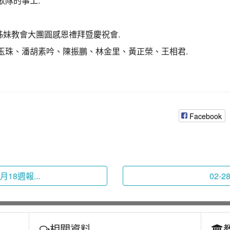
歌隊的事工.
子姊妹教會大團圓感恩禮拜暨慶祝會.
賴玉珠、潘胡素吟、陳振鵬、林金里、黃正榮、王相君.
Facebook
8月18週報...
02-2
相關資料