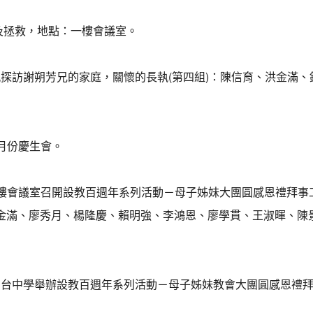
架及拯救，地點：一樓會議室。
師與長執探訪謝朔芳兄的家庭，關懷的長執(第四組)：陳信育、洪金
九月份慶生會。
拜後在一樓會議室召開設教百週年系列活動－母子姊妹大團圓感恩禮拜
金滿、廖秀月、楊隆慶、賴明強、李鴻恩、廖學貫、王淑暉、陳
：30在明台中學舉辦設教百週年系列活動－母子姊妹教會大團圓感恩