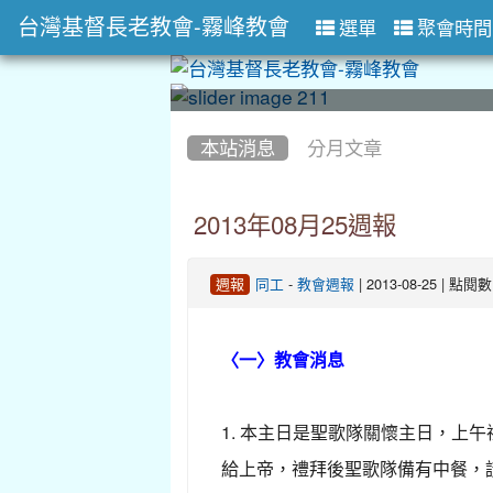
台灣基督長老教會-霧峰教會
選單
聚會時間
:::
:::
本站消息
分月文章
2013年08月25週報
-
| 2013-08-25 | 點閱
週報
同工
教會週報
〈一〉教會消息
1. 本主日是聖歌隊關懷主日，
給上帝，禮拜後聖歌隊備有中餐，