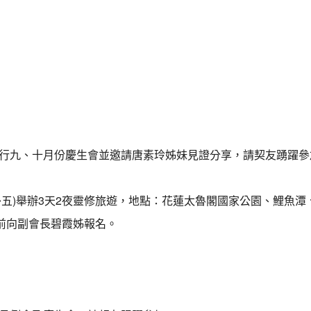
禮拜堂舉行九、十月份慶生會並邀請唐素玲姊妹見證分享，請契友踴躍
(拜三~五)舉辦3天2夜靈修旅遊，地點：花蓮太魯閣國家公園、鯉魚
)前向副會長碧霞姊報名。