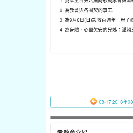
1. 為本主日第八屆詩歌觀摩會與聖
2. 為教會與各團契的事工.
3. 為9月8日(日)設教百週年－母
4. 為身體、心靈欠安的兄姊：潘
08-17 2013年0
教會介紹