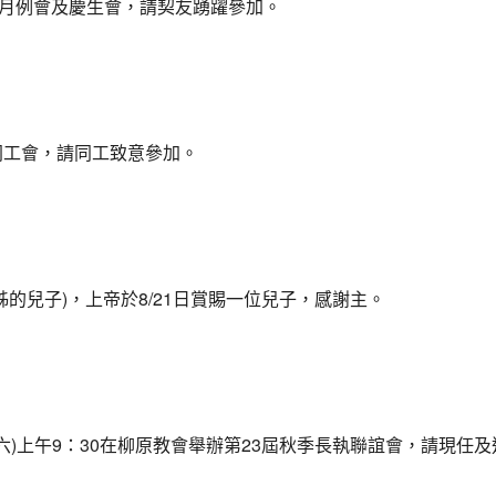
舉行月例會及慶生會，請契友踴躍參加。
同工會，請同工致意參加。
姊的兒子)，上帝於8/21日賞賜一位兒子，感謝主。
拜六)上午9：30在柳原教會舉辦第23屆秋季長執聯誼會，請現任