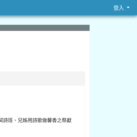
登入
團契詩班、兄姊用詩歌做馨香之祭獻