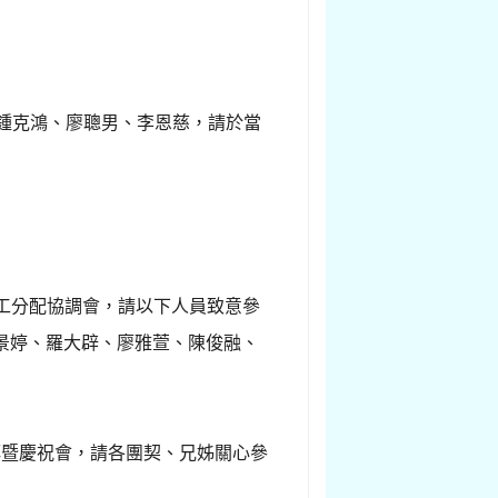
滿、鍾克鴻、廖聰男、李恩慈，請於當
事工分配協調會，請以下人員致意參
景婷、羅大辟、廖雅萱、陳俊融、
禮拜暨慶祝會，請各團契、兄姊關心參