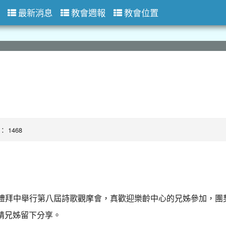
最新消息
教會週報
教會位置
數： 1468
上午禮拜中舉行第八屆詩歌觀摩會，真歡迎樂齡中心的兄姊參加，
請兄姊留下分享。