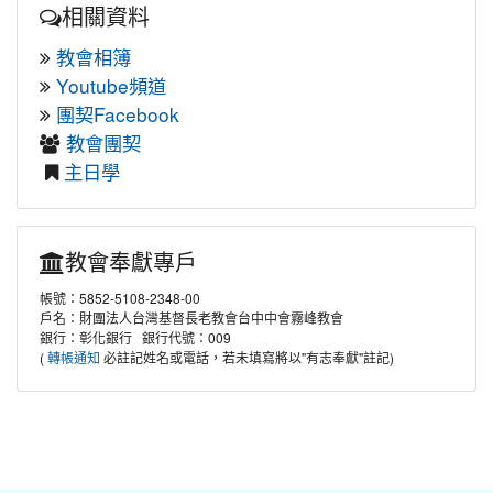
相關資料
教會相簿
Youtube頻道
團契Facebook
教會團契
主日學
教會奉獻專戶
帳號：5852-5108-2348-00
戶名：財團法人台灣基督長老教會台中中會霧峰教會
銀行：彰化銀行 銀行代號：009
(
必註記姓名或電話，若未填寫將以"有志奉獻"註記)
轉帳通知