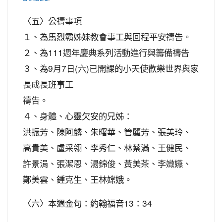
〈五〉公禱事項
１、為馬烈霸姊妹教會事工與回程平安禱告。
２、為111週年慶典系列活動進行與籌備禱告
３、為9月7日(六)已開課的小天使歡樂世界與家
長成長班事工
禱告。
４、身體、心靈欠安的兄姊：
洪振芳、陳阿麟、朱曙華、管麗芳、張美玲、
高貴美、盧采翎、李秀仁、林蔡滿、王健民、
許景涓、張潔恩、湯錦俊、黃美茶、李媺嬿、
鄭美雲、鍾克生、王林嫦娥。
〈六〉本週金句：約翰福音13：34