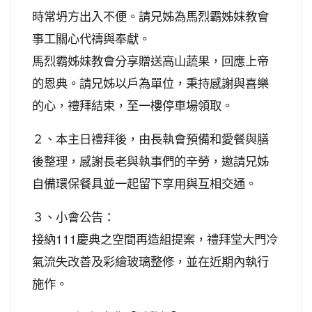
時常坍方出入不便。請兄姊為馬烈霸姊妹教會
事工關心代禱與奉獻。
馬烈霸姊妹教會分享贈送高山蔬果，回應上帝
的恩典。請兄姊以戶為單位，秉持感謝與喜樂
的心，禮拜結束，至一樓停車場領取。
２、本主日禮拜後，由長執會預備和愛餐與膳
後整理，感謝長老與執事們的辛勞，邀請兄姊
自備環保餐具並一起留下享用與互相交通。
３、小會公告：
接納111慶典之空間再造組提案，禮拜堂大門冷
氣流失改善及彩繪玻璃整修，並在近期內執行
施作。