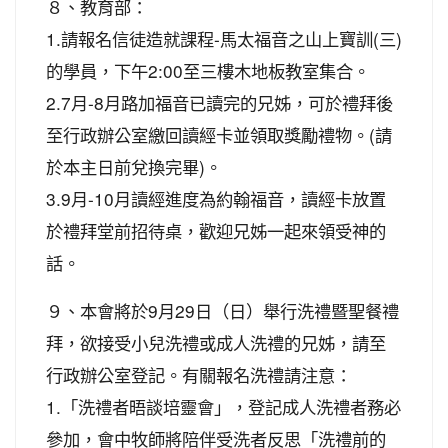
８、教育部：
1.請報名信徒造就課程-馬太福音之山上寶訓(三)
的學員，下午2:00至三樓木地板教室集合。
2.7月-8月路加福音已讀完的兄姊，可於禮拜後
至行政辦公室繳回讀經卡並領取獎勵禮物。(請
於本主日前兌換完畢)。
3.9月-10月讀經進度為約翰福音，讀經卡放置
於禮拜堂前招待桌，歡迎兄姊一起來領受神的
話。
９、本會將於9月29日（日）舉行洗禮暨聖餐禮
拜，欲接受小兒洗禮或成人洗禮的兄姊，請至
行政辦公室登記。有關報名洗禮請注意：
1.「洗禮者晤談培靈會」，登記成人洗禮者務必
參加，會中牧師將陪伴受洗者反思「洗禮前的