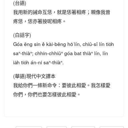
(台語)
我用新的誡命互恁，就是恁著相疼；親像我曾
疼恁，恁亦著按呢相疼。
(白話字)
Góa ēng sin ê kài-bēng hō͘ lín, chiū-sī lín tio̍h
saⁿ-thiàⁿ; chhin-chhiūⁿ góa bat thiàⁿ lín, lín
ia̍h tio̍h án-ni saⁿ-thiàⁿ.
(華語)現代中文譯本
我給你們一條新命令：要彼此相愛。我怎樣愛
你們，你們也要怎樣彼此相愛。