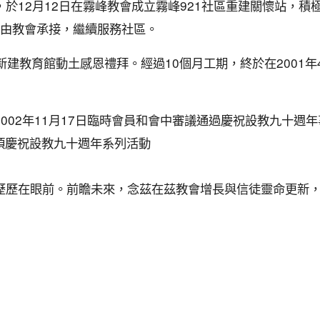
於12月12日在霧峰教會成立霧峰921社區重建關懷站，積
作，由教會承接，繼續服務社區。
行新建教育館動土感恩禮拜。經過10個月工期，終於在2001
002年11月17日臨時會員和會中審議通過慶祝設教九十週
五項慶祝設教九十週年系列活動
歷歷在眼前。前瞻未來，念茲在茲教會增長與信徒靈命更新