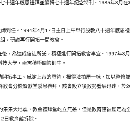
設教七十週年感恩禮拜並編輯七十週年紀念特刊。1985年8月
增牧師到任。1994年4月17日主日上午舉行設教八十週年感
小組，研議再行開拓一間教會。
到任後，為達成信徒所託，積極進行開拓教會事宜。1997年
科技大學，亟需積極關懷師生。
協助開拓事工。感謝上帝的恩待，標得法拍屋一棟，加以整修並增
吉峰教會分設暨獻堂感恩禮拜，該會設立後教勢發展迅速，於20
最大的集集大地震，教會禮拜堂屹立無恙，但是教育館被鑑定為全
12日教育館拆除。