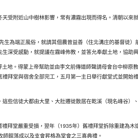
冬天受附近山中樹林影響，常有濃霧出現而得名。清朝以來
獻堂先生為端正風俗，就請其佃農曾益善（住北溝庄的基督徒）
先生深受感動，就提議在霧峰佈教，並答允奉獻土地，協助
0坪土地。得蒙上帝幫助並由李文前傳道師聲請母會台中柳原
底禮拜堂與宿舍全部完工，五月第一主日舉行獻堂式並開始
，這些信徒大都由大里、大肚遷徙散居在乾溪（現名峰谷）
角厝禮拜堂嚴重受損，翌年（1935年）舊禮拜堂拆除重建為木
堂、牧師館落成以及支會昇格為堂會之三喜典禮。