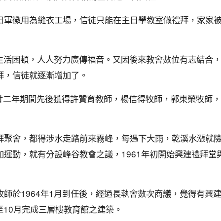
日軍徵用為縫衣工場，信徒只能在主日學教室做禮拜，家家
，生活困頓，人人努力廣傳福音。又因後來教會數位有志結合
拜，信徒就逐漸增加了。
月，此廿二年期間先後獲得許贊育教師，楊信得牧師，郭東榮牧師
聚會，都得涉水走路前來霧峰，每遇下大雨，乾溪水漲就險象
運動，就有分設峰谷教會之議，1961年初開始興建禮拜堂
師於1964年1月到任後，經過長執會數次商議，覺得有興
，至10月完成三層樓教育館之建築。