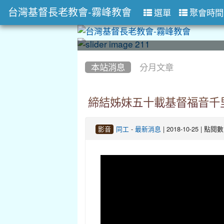
台灣基督長老教會-霧峰教會
選單
聚會時間
:::
:::
本站消息
分月文章
締結姊妹五十載基督福音千
-
| 2018-10-25 | 點閱
影音
同工
最新消息