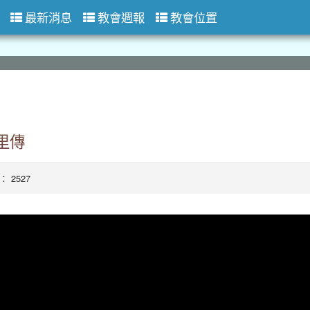
最新消息
教會週報
教會位置
里傳
數： 2527