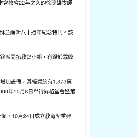
在本會牧會22年之久的徐茂雄牧師
恩禮拜並編輯八十週年紀念特刊。該
3月銓派開拓教會小組，有鑑於霧峰
加設備，其經費約有1,373萬
00年10月8日舉行昇格堂會暨第
倒，10月24日成立教育館重建