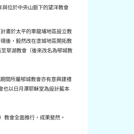
年與位於中央山脈下的望洋教會
原計畫於太平的車龍埔地區設立教
祈禱後，毅然改在塗城地區開拓教
派至草湖教會（後來改名為郇城教
此期間所屬郇城教會亦有意興建禮
母會也以日月潭耶穌堂為設計藍本
1）教會全面推行，成果斐然。