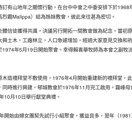
時訂有山地年之關懷行動，在台中中會之中委安排下於1968
烈霸Malippa）結為姊妹教會，彼此來往甚為密切。
全體信徒獲得共識，決議另行開拓一間教會做為紀念。當初
大興土木，工廠林立，人口急遽增加，經過大家意見交換和
1974年5月19日開始聚會。幸得賴喜華牧師為本會之副牧
木造禮拜堂不敷使用，1976年4月開始重建新的禮拜堂，
同時進行興建。郇城教會於1976年11月完工啟用。霧峰
年10月10日舉行獻堂典禮。
0年開始由婦女團契先試行小組聚會，獲益良多，翌年（198