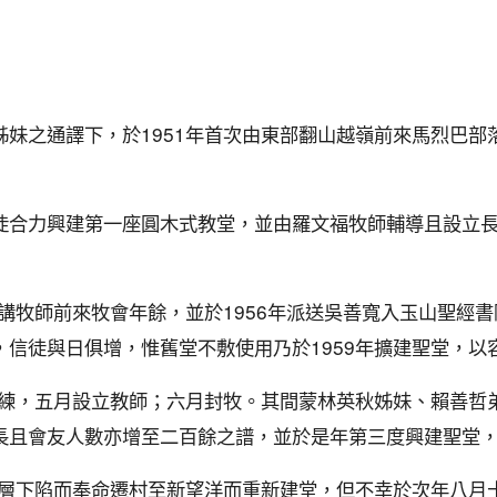
姊妹之通譯下，於1951年首次由東部翻山越嶺前來馬烈巴部
徒合力興建第一座圓木式教堂，並由羅文福牧師輔導且設立長
進講牧師前來牧會年餘，並於1956年派送吳善寬入玉山聖經
信徒與日俱增，惟舊堂不敷使用乃於1959年擴建聖堂，以
師訓練，五月設立教師；六月封牧。其間蒙林英秋姊妹、賴善哲
長且會友人數亦增至二百餘之譜，並於是年第三度興建聖堂
因地層下陷而奉命遷村至新望洋而重新建堂，但不幸於次年八月