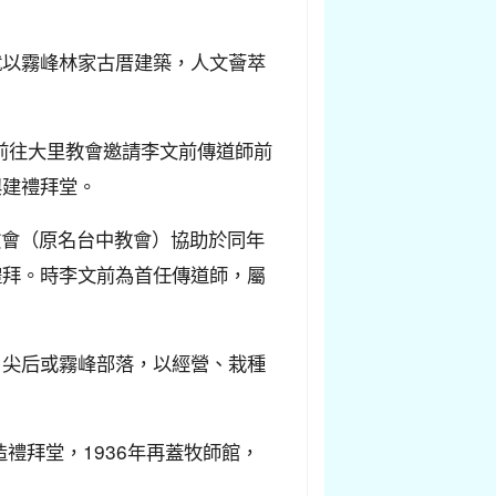
就以霧峰林家古厝建築，人文薈萃
前往大里教會邀請李文前傳道師前
興建禮拜堂。
教會（原名台中教會）協助於同年
禮拜。時李文前為首任傳道師，屬
、尖后或霧峰部落，以經營、栽種
造禮拜堂，1936年再蓋牧師館，