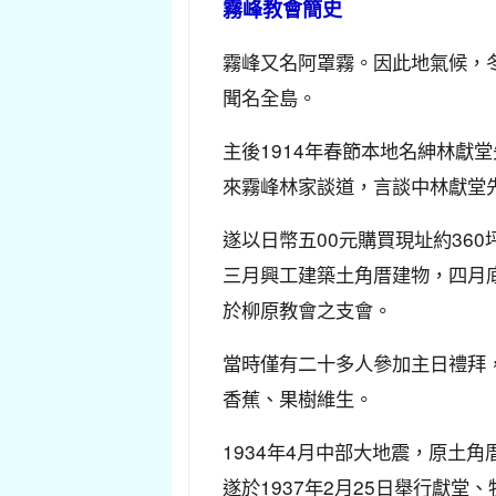
霧峰教會簡史
霧峰又名阿罩霧。因此地氣候，
聞名全島。
主後1914年春節本地名紳林
來霧峰林家談道，言談中林獻堂
遂以日幣五00元購買現址約36
三月興工建築土角厝建物，四月
於柳原教會之支會。
當時僅有二十多人參加主日禮拜
香蕉、果樹維生。
1934年4月中部大地震，原土
遂於1937年2月25日舉行獻