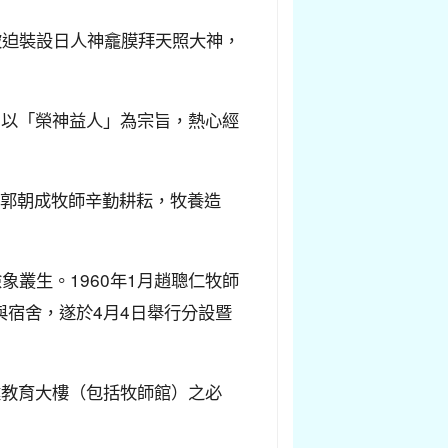
被迫裝設日人神龕膜拜天照大神，
，以「榮神益人」為宗旨，熱心經
，郭朝成牧師辛勤耕耘，牧養造
叢生。1960年1月趙聰仁牧師
與宿舍，遂於4月4日舉行分設暨
建教育大樓（包括牧師館）之必