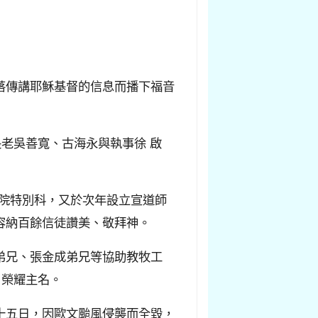
落傳講耶穌基督的信息而播下福音
老吳善寬、古海永與執事徐 啟
書院特別科，又於次年設立宣道師
容納百餘信徒讚美、敬拜神。
弟兄、張金成弟兄等協助教牧工
，榮耀主名。
十五日，因歐文颱風侵襲而全毀，