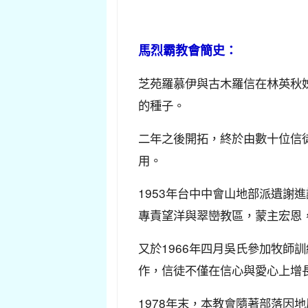
馬烈霸教會簡史：
芝苑羅慕伊與古木羅信在林英秋
的種子。
二年之後開拓，終於由數十位信
用。
1953年台中中會山地部派遺謝
專責望洋與翠巒教區，蒙主宏恩，
又於1966年四月吳氏參加牧
作，信徒不僅在信心與愛心上增
1978年末，本教會隨著部落