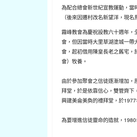
為配合總會新世紀宣教運動，當
（後來因遷村改名新望洋，現名馬
霧峰教會為慶祝設教六十週年，
會，但因當時大里草湖塗城一帶
會，起初借用陳皇長老之舊宅，於
會）牧養。
由於參加聚會之信徒逐漸增加，原
拜堂，於是依靠信心，雙管齊下，
興建美侖美奐的禮拜堂，於1977
為要增進信徒靈命的造就，198