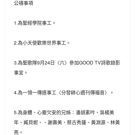
公禱事項
1.為聖經學院事工。
2.為小天使歡樂世界事工。
3.為聖歌隊9月24日〈六〉參加GOOD TV詩歌錄影
事宜。
4.為一領一傳道事工〈分發耕心週刊傳福音〉。
5.為身體、心靈欠安的兄姊：潘胡素吟、吳楊美
年、臧貝妮、、謝壽美、蔡古秀蓮、黃淵源、林黃
燕。