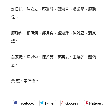
許日旭、陳安立、蔡淑靜、蔡淑芳、楊榮蘭、廖聰
偉、
廖聰傑、賴明漢、鄭月貞、盧淑萍、陳雅君、蕭家
煜、
吳安婕、陳以琳、陳菁芳、高英豪、王展源、趙頌
恩、
黃 燕、李沛恆。
Facebook
Twitter
Google+
Pinterest