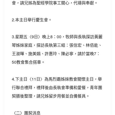
會，請兄姊為聖經學院事工關心，代禱與奉獻。
2.本主日舉行慶生會。
3.星期五〈9日〉晚上8：00，牧師與長執探訪黃麗
琴姊妹家庭，探訪長執第三組：張信宏、林佰能、
王淑暉、施美娟、許惠玲、陳必寧，請於當晚7：
50教會集合搭車。
4.下主日〈11日〉為馬烈霸姊妹教會關懷主日，舉
行聯合禮拜，禮拜後由長執會準備和愛餐，青年團
契膳後整理，請兄姊留步用餐並自備餐具。
〈二〉團契消息