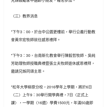
兄姊鼓勵家中適齡小朋友，報名參加。
〈三〉教界消息
*下午3：00，於台中公園更樓前，舉行公義行動教
會黃宗宏牧師就任感恩禮拜。
*下午3：30，台南新化教會舉行陳毅哲牧師、吳純
芳助理牧師授職典禮暨張立夫牧師退休感恩禮拜，
邀請兄姊同頌主恩。
*松年大學柳原分校，2016學年上學期，將於6日
〈二〉上午9：30舉行開學典禮，7日〈正式上
課〉，一學期〈16週〉學費1500元，年滿50歲即