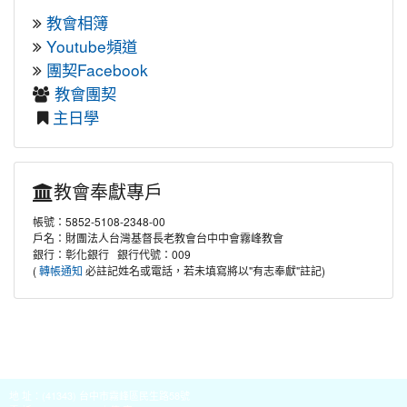
教會相簿
Youtube頻道
團契Facebook
教會團契
主日學
教會奉獻專戶
帳號：5852-5108-2348-00
戶名：財團法人台灣基督長老教會台中中會霧峰教會
銀行：彰化銀行 銀行代號：009
(
必註記姓名或電話，若未填寫將以"有志奉獻"註記)
轉帳通知
地 址：(41343) 台中市霧峰區民生路58號