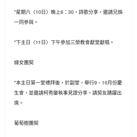
*星期六〈10日〉晚上6：30，詩歌分享，邀請兄姊
一同參與。
*下主日〈11日〉下午參加三榮教會獻堂獻唱。
婦女團契
*本主日第一堂禮拜後，於副堂，舉行9、10月份慶
生會，並邀請柯秀鑾執事見證分享，請契友踴躍出
席。
葡萄樹團契