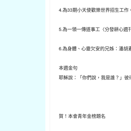
4.為33期小天使歡樂世界招生工作
5.為一領一傳道事工〈分發耕心週
6.為身體、心靈欠安的兄姊：潘
本週金句
耶穌說：「你們說，我是誰？」彼
賀！本會青年金榜題名