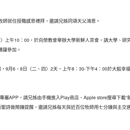
勤牧師就任授職感恩禮拜，邀請兄姊同頌天父鴻恩。
日〉上午10：00，於向榮教會舉辦大學新鮮人茶會，請大學、
踴躍參加。
訓，9月6、8日〈二、四〉2天，上午8：30-下午4：00於大
APP，請兄姊由手機進入Play商店、Apple store搜尋下載
用新聖詩做鬧鐘提醒，邀請兄姊每天與近百位牧師用七分鐘與主交