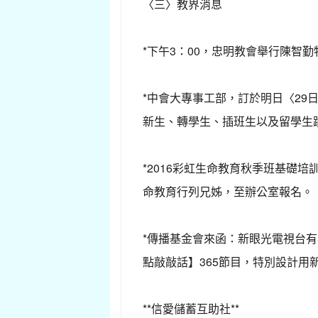
〈三〉教界消息
*下午3：00，忠明教會舉行陳智
*中會大專事工部，訂於明日〈29
新生、轉學生、插班生以及留學生
*2016彩虹生命教育秋季班基礎培
命教育行列兄姊，至辦公室報名。
*傳播基金會來函：新眼光電視台有專屬
點敲敲話】365節目，特別設計
**信愛儲蓄互助社**