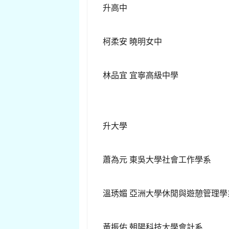
升高中
柯柔安 曉明女中
林品宜 宜寧高級中學
升大學
蕭為元 東吳大學社會工作學系
溫琇媚 亞洲大學休閒與遊憩管理
黃振佑 朝陽科技大學會計系