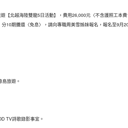
國外旅遊【北越海陸雙龍5日活動】，費用26,000元〈不含護照工本
，分10期攤還〈免息〉，請向專職周美雪姊妹報名，報名至9月2
契綠島旅遊。
OD TV詩歌錄影事宜。