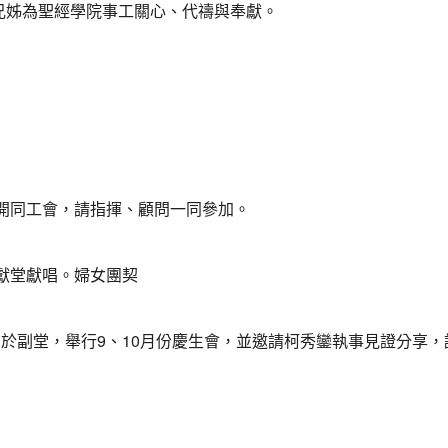
兄姊為聖經學院事工關心、代禱與奉獻。
室開同工會，請指揮、顧問一同參加。
會獻堂獻唱。婦女團契
，於副堂，舉行9、10月份慶生會，並邀請柯秀鑾執事見證分享