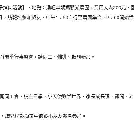
親子烤肉活動】，地點：湧旺羊媽媽觀光農園，費用大人200元、
，請報名參加契友，中午1：50自行至農園集合，2：00開始
室召開季行事曆會，請同工、輔導、顧問參加。
召開同工會，請主日學、小天使歡樂世界、家長成長班，顧問、老
生，請兄姊鼓勵家中適齡小朋友報名參加。