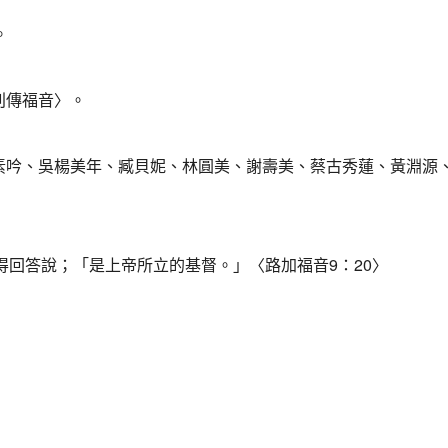
。
刊傳福音〉。
胡素吟、吳楊美年、臧貝妮、林圓美、謝壽美、蔡古秀蓮、黃淵源
得回答說；「是上帝所立的基督。」〈路加福音9：20〉