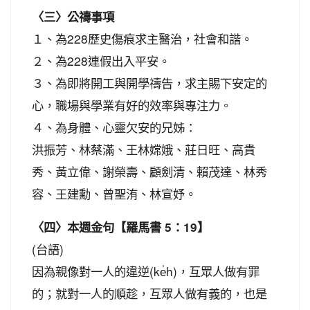
〈三〉公禱事項
１、為228歷史傷痕求主醫治，社會和諧。
２、為228連假出入平安。
３、為即將開工與開學禱告，求主賜下安定的
心，職場與學業有好的效率與專注力。
４、為身體、心靈欠安的兄姊：
洪振芳、林蔡滿、王林嫦娥、莊日旺、高貴
秀、黃立偉、謝榮壽、顧劍清、賴茂達、林秀
容、王建勳、曾聖洧、林宣妤。
〈四〉本週金句【羅馬書 5：19】
(台語)
因為親像對一人的違逆(ke̍h)，互眾人做有罪
的；就對一人的順趁，互眾人做有義的，也是