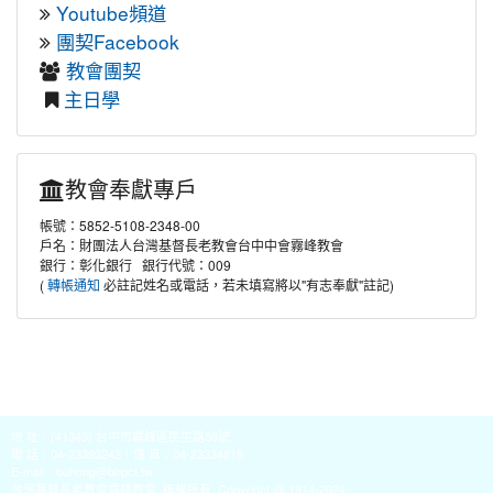
Youtube頻道
團契Facebook
教會團契
主日學
教會奉獻專戶
帳號：5852-5108-2348-00
戶名：財團法人台灣基督長老教會台中中會霧峰教會
銀行：彰化銀行 銀行代號：009
(
必註記姓名或電話，若未填寫將以"有志奉獻"註記)
轉帳通知
地 址：(41343) 台中市霧峰區民生路58號
電 話：04-23393242｜傳 真：04-23334819
E-mail：
buhong@bhpct.tw
台灣基督長老教會霧峰教會 版權所有 Copyright @ 1914-2024