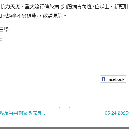
抗力天災、重大流行傳染病 (如腸病毒每班2位以上、新冠肺
動如已過半不另退費)，敬請見諒。
日學
社
Facebook
界及第44期家長成長...
05-24 20