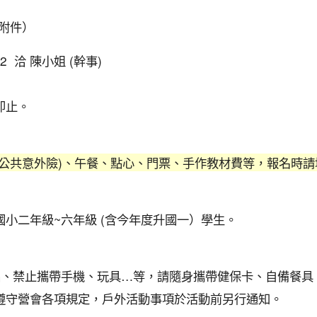
附件）
242 洽 陳小姐 (幹事)
滿即止。
(公共意外險)、午餐、點心、門票、手作教材費等，報名時
小二年級~六年級 (含今年度升國一）學生。
品、禁止攜帶手機、玩具…等，請隨身攜帶健保卡、自備餐具
並遵守營會各項規定，戶外活動事項於活動前另行通知。