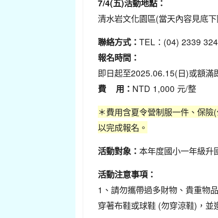
7/4(五)活動地點：
清水岩文化園區(當天內容見底下
TEL：(04) 2339 3
聯絡方式：
報名時間：
即日起至2025.06.15(日)或額
NTD 1,000 元/整
費 用：
＊費用含夏令營制服一件、保險
以完成報名。
本年度國小一年級升國
活動對象：
活動注意事項：
1、請勿攜帶過多財物、貴重物
穿著布鞋或球鞋 (勿穿涼鞋)，