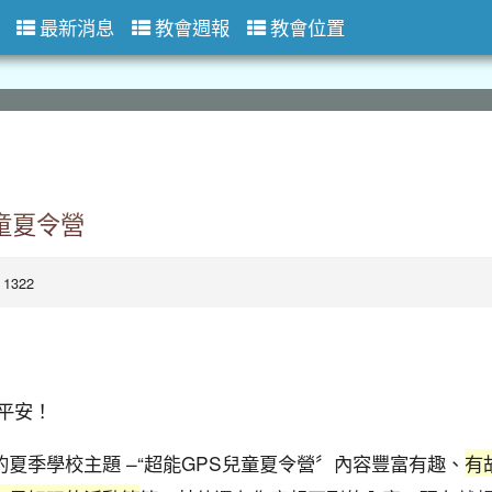
最新消息
教會週報
教會位置
兒童夏令營
 1322
，平安！
夏季學校主題 –“超能GPS兒童夏令營〞內容豐富有趣、
有