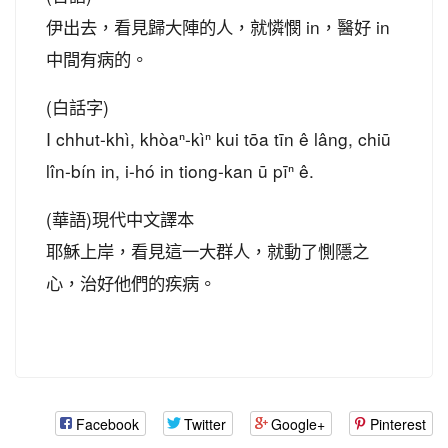
伊出去，看見歸大陣的人，就憐憫 in，醫好 in
中間有病的。
(白話字)
I chhut-khì, khòaⁿ-kìⁿ kui tōa tīn ê lâng, chiū
lîn-bín in, i-hó in tiong-kan ū pīⁿ ê.
(華語)現代中文譯本
耶穌上岸，看見這一大群人，就動了惻隱之
心，治好他們的疾病。
Facebook
Twitter
Google+
Pinterest