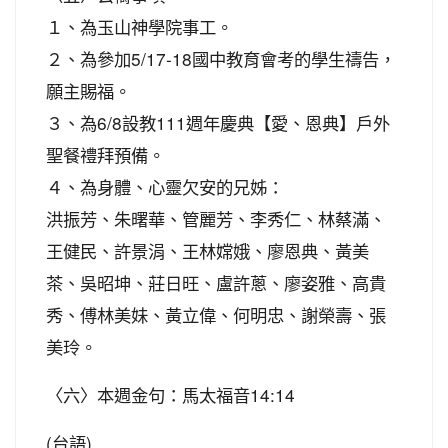
１、為玉山神學院事工。
２、為參加5/17-18國中教育會考的學生禱告，
願主賜福。
３、為6/8設教111週年慶典【愛、恩典】戶外
聖餐禮拜預備。
４、為身體、心靈欠安的兄姊：
洪振芳、朱曙華、管麗芳、李秀仁、林蔡滿、
王健民、許景涓、王林嫦娥、廖恩典、黃美
茶、吳昭坤、莊日旺、盧許蔥、廖姿雅、高貴
秀、傅林美妹、黃立偉、何明忠、謝榮壽、張
美玲。
〈六〉本週金句：馬太福音14:14
(台語)