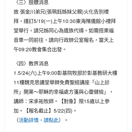
〈三〉肢體消息
故 張金川弟兄(張珮鈺姊妹父親)火化告別禮
拜，謹訂5/19(一)上午10:30東海殯儀館小禮拜
堂舉行，請兄姊同心為遺族代禱。如需搭乘福
音車一同前往，請向行政辦公室報名，當天上
午09:20教會集合出發。
〈四〉教界消息
1.5/24(六)上午9:00彰基院牧部於彰基教研大樓
11樓魏克思講堂舉辧免費聖經講座「山上診
所」開業～耶穌的幸福處方箋與心靈健檢」，
講師：宋承祐牧師。【對象】限15歲以上參
加。【報名截止】5/22(四)。
（
）。
活動詳情，請點此