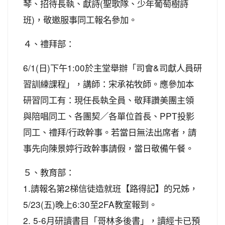
琴、招待長執、獻詩(聖歌隊、少年葡萄樹詩
班)，敬邀服事同工報名參加。
４、禮拜部：
6/1(日)下午1:00於主堂舉辦「司會&司獻人員研
習訓練課程」，講師：宋承祐牧師。應參加本
研習同工有：現任長執全員、敬拜讚美團主領
與陪唱同工、各團契／各單位首長、PPT投影
同工、禮拜/行政幹事。若當日無法出席者，請
事先向陳景婷行政幹事請假，當日敬備午餐。
５、教育部：
1.請報名第2梯信徒造就班【路得記】的兄姊，
5/23(五)晚上6:30至2FA教室報到。
2. 5-6月研讀書目「哥林多後書」，讀經卡已預