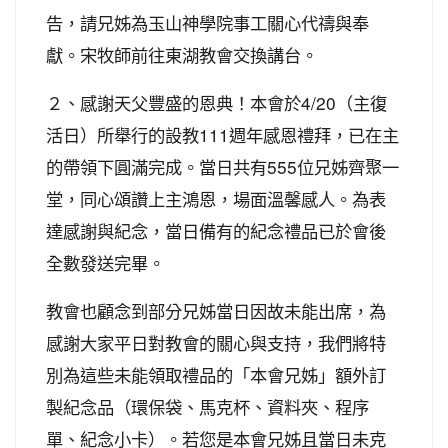
告，請兄姊為玉山神學院事工關心代禱與奉
獻。宋牧師前往東湖教會交換講台。
２、感謝天父豐盛的恩典！本會於4/20（主復
活日）所舉行的設教111週年感恩禮拜，已在主
的帶領下圓滿完成。當日共有555位兄姊齊聚一
堂，同心頌讚上主鴻恩，場面溫馨感人。為表
達感謝與紀念，當日備有的紀念禮品已於會後
全數發送完畢。
教會也顧念到部分兄姊當日因故未能出席，為
感謝大家平日對教會的關心與支持，我們將特
別為這些未能領取禮品的「本會兄姊」額外訂
製紀念品（環保袋、馬克杯、資料夾、程序
單、紀念小卡）。若您是本會兄姊且當日未克