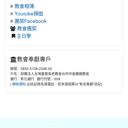
教會相簿
Youtube頻道
團契Facebook
教會團契
主日學
教會奉獻專戶
帳號：5852-5108-2348-00
戶名：財團法人台灣基督長老教會台中中會霧峰教會
銀行：彰化銀行 銀行代號：009
(
必註記姓名或電話，若未填寫將以"有志奉獻"註記)
轉帳通知
地 址：(41343) 台中市霧峰區民生路58號
電 話：04-23393242｜傳 真：04-23334819