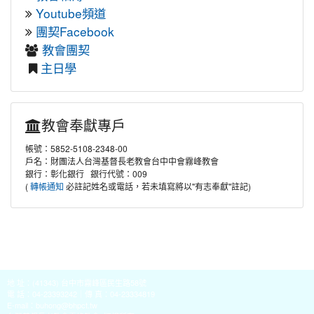
Youtube頻道
團契Facebook
教會團契
主日學
教會奉獻專戶
帳號：5852-5108-2348-00
戶名：財團法人台灣基督長老教會台中中會霧峰教會
銀行：彰化銀行 銀行代號：009
(
必註記姓名或電話，若未填寫將以"有志奉獻"註記)
轉帳通知
地 址：(41343) 台中市霧峰區民生路58號
電 話：04-23393242｜傳 真：04-23334819
E-mail：
buhong@bhpct.tw