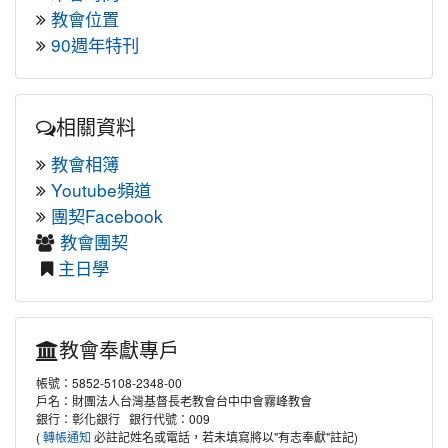
教會位置
90週年特刊
相關資料
教會相簿
Youtube頻道
團契Facebook
教會團契
主日學
教會奉獻專戶
帳號：5852-5108-2348-00
戶名：財團法人台灣基督長老教會台中中會霧峰教會
銀行：彰化銀行 銀行代號：009
(
必註記姓名或電話，若未填寫將以"有志奉獻"註記)
轉帳通知