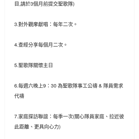
目,請於3個月前提交聖歌隊)
3.對外觀摩獻唱：每年二次。
4.查經分享每個月二次。
5.聖歌隊關懷主日
6.每週六晚上9：30 為聖歌隊事工公禱 & 隊員需求
代禱
7.家庭探訪聯誼：每季一次(關心隊員家庭、拉近彼
此距離、更具向心力)