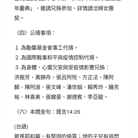
年慶典」，邀請兄姊參加，詳情請洽婦女團
契。
〈四〉公禱事項：
１.為勵馨基金會事工代禱。
２.為國際戰事和平與疫情控制代禱。
３.為身體、心靈欠安與受疫情影響兄姊：
洪振芳、黃錦舟、張呂阿悅、方正法、陳阿
麟、陳阿淑、張文峰、潘世娟、賴秀玲、鍾克
裕、林喜美、張鍵豪、謝德賓、李亞龍。
〈六〉本週金句：箴言14:26
(台語)
敬畏耶和華，有堅固的倚靠；伊的子兒有逃閃