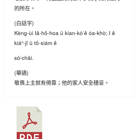
的所在。
(白話字)
Kèng-ùi Iâ-hô-hoa ū kian-kò͘ ê óa-khò; I ê
kiáⁿ-jî ū tô-siám ê
só͘-chāi.
(華語)
敬畏上主就有倚靠；他的家人安全穩妥。