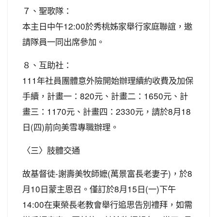
７、聖歌隊：
本主日中午12:00於秀桃姊家舉行家庭聯誼，邀
請隊員一同出席參加。
８、互助社：
111年社員團體意外險開始辦理續約收費及加保
手續，計畫一：820元、計畫二：1650元、計
畫三：1170元、計畫四：2330元，請於8月18
日(四)前向美雪專職辦理。
〈三〉肢體交通
故基督徒-謝壽美牧師嬷(萬景富長老妻子)，於8
月10日蒙主恩召。僅訂於8月15日(一)下午
14:00在東榮長老教會舉行追思告別禮拜，如需