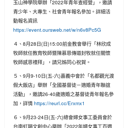
玉山神學院舉辦「2022年青年查經營」，邀請
青少年、大專生、社會青年報名參加。詳細活
動報名資訊
https://event.oursweb.net/w/n6v8Pc5G
４、8月28日(日)15:00前金教會舉行「林欣成
牧師就任教育牧師暨陳慕恩傳道封牧就任關懷
牧師感恩禮拜」，請兄姊同心祝賀。
５、9月9-10日(五-六)嘉義中會於「名都觀光渡
假大飯店」舉辦「全國基督徒－適婚青年聯誼
活動」，邀請26-40歲適婚之基督徒青年報名參
加，詳情
https://reurl.cc/Erxmx1
６、9月23-24日(五-六)總會婦女事工委員會於
台南虹韻文創中心舉辦「2022年婦女事工百週