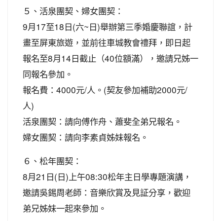
５、活泉團契、婦女團契：
9月17至18日(六~日)舉辦第三季婚慶聯誼，計
畫至屏東旅遊，並前往車城教會禮拜，即日起
報名至8月14日截止（40位額滿），邀請兄姊一
同報名參加。
報名費：4000元/人。(契友參加補助2000元/
人)
活泉團契：請向傅作舟、蕭斐全弟兄報名。
婦女團契：請向李素貞姊妹報名。
６、松年團契：
8月21日(日)上午08:30松年主日學專題演講，
邀請吳錫周老師：音樂欣賞及見証分享，歡迎
弟兄姊妹一起來參加。