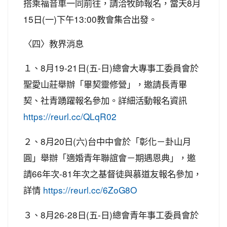
搭乘福音車一同前往，請洽牧師報名，當天8月
15日(一)下午13:00教會集合出發。
〈四〉教界消息
１、8月19-21日(五-日)總會大專事工委員會於
聖愛山莊舉辦「畢契靈修營」，邀請長青畢
契、社青踴躍報名參加。詳細活動報名資訊
https://reurl.cc/QLqR02
２、8月20日(六)台中中會於「彰化－卦山月
圓」舉辦「適婚青年聯誼會－期遇恩典」，邀
請66年次-81年次之基督徒與慕道友報名參加，
詳情
https://reurl.cc/6ZoG8O
３、8月26-28日(五-日)總會青年事工委員會於